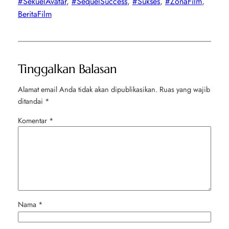
#SekuelAvatar
, 
#SequelSuccess
, 
#Sukses
, 
#ZonaFilm
, 
BeritaFilm
Tinggalkan Balasan
Alamat email Anda tidak akan dipublikasikan.
Ruas yang wajib
ditandai
*
Komentar
*
Nama
*