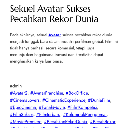
Sekuel Avatar Sukses
Pecahkan Rekor Dunia
Pada akhirnya, sekuel
Avatar
sukses pecahkan rekor dunia
menjadi tonggak baru dalam industri perfilman global. Film ini
tidak hanya berhasil secara komersial, tetapi juga
menunjukkan bagaimana inovasi dan kreativitas dapat
menghasilkan karya luar biasa.
admin
#Avatar2
, 
#AvatarFranchise
, 
#BoxOffice
, 
#CinemaLovers
, 
#CinematicExperience
, 
#DuniaFilm
, 
#EpicCinema
, 
#FanahMovie
, 
#FilmKompetisi
, 
#FilmSukses
, 
#FilmTerbaru
, 
#KelompokPenggemar
, 
#MoviePremiere
, 
#PecahkanRekorDunia
, 
#PecahRekor
, 