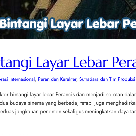
ntangi Layar Lebar Per
rasi Internasional
, 
Peran dan Karakter
, 
Sutradara dan Tim Produksi
ktor bintangi layar lebar Perancis dan menjadi sorotan dalam
 dua budaya sinema yang berbeda, tetapi juga menghadirka
rluas jangkauan penonton sekaligus meningkatkan daya tari