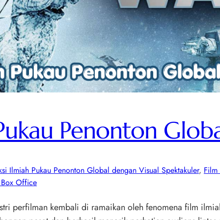
h Pukau Penonton Glob
iksi Ilmiah Pukau Penonton Global dengan Visual Spektakuler
, 
Film
 Box Office
ustri perfilman kembali di ramaikan oleh fenomena film il