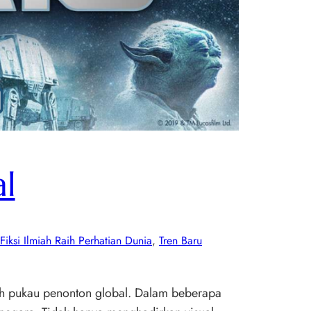
al
 Fiksi Ilmiah Raih Perhatian Dunia
, 
Tren Baru
miah pukau penonton global. Dalam beberapa