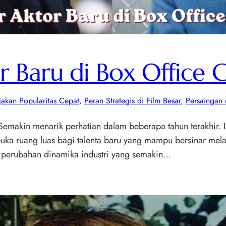
or Baru di Box Office 
jakan Popularitas Cepat
, 
Peran Strategis di Film Besar
, 
Persaingan 
 Semakin menarik perhatian dalam beberapa tahun terakhir. I
a ruang luas bagi talenta baru yang mampu bersinar melal
a perubahan dinamika industri yang semakin…