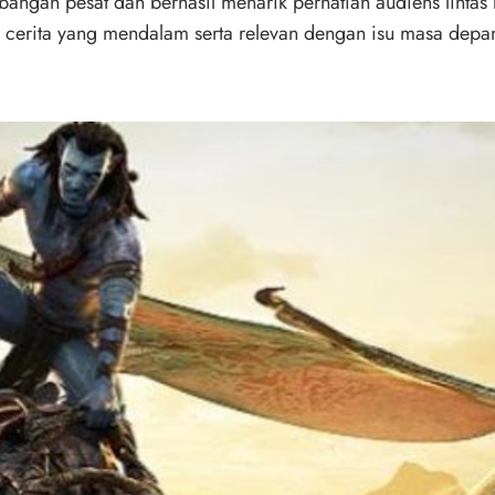
bangan pesat dan berhasil menarik perhatian audiens lintas
an cerita yang mendalam serta relevan dengan isu masa depa