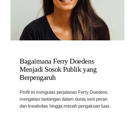
Bagaimana Ferry Doedens
Menjadi Sosok Publik yang
Berpengaruh
Profil ini mengulas perjalanan Ferry Doedens
mengatasi tantangan dalam dunia seni peran
dan kreativitas hingga meraih pengakuan luas.