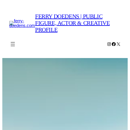
Lewati
ke
FERRY DOEDENS | PUBLIC
konten
FIGURE, ACTOR & CREATIVE
PROFILE
Instagram
Faceboo
X