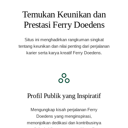
Temukan Keunikan dan
Prestasi Ferry Doedens
Situs ini menghadirkan rangkuman singkat
tentang keunikan dan nilai penting dari perjalanan
karier serta karya kreatif Ferry Doedens.
Profil Publik yang Inspiratif
Mengungkap kisah perjalanan Ferry
Doedens yang menginspirasi,
menonjolkan dedikasi dan kontribusinya