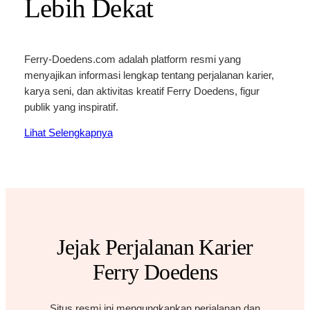
Lebih Dekat
Ferry-Doedens.com adalah platform resmi yang
menyajikan informasi lengkap tentang perjalanan karier,
karya seni, dan aktivitas kreatif Ferry Doedens, figur
publik yang inspiratif.
Lihat Selengkapnya
Jejak Perjalanan Karier
Ferry Doedens
Situs resmi ini mengungkapkan perjalanan dan