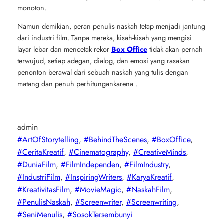
monoton.
Namun demikian, peran penulis naskah tetap menjadi jantung
dari industri film. Tanpa mereka, kisah-kisah yang mengisi
layar lebar dan mencetak rekor
Box Office
tidak akan pernah
terwujud, setiap adegan, dialog, dan emosi yang rasakan
penonton berawal dari sebuah naskah yang tulis dengan
matang dan penuh perhitungankarena .
admin
#ArtOfStorytelling
, 
#BehindTheScenes
, 
#BoxOffice
, 
#CeritaKreatif
, 
#Cinematography
, 
#CreativeMinds
, 
#DuniaFilm
, 
#FilmIndependen
, 
#FilmIndustry
, 
#IndustriFilm
, 
#InspiringWriters
, 
#KaryaKreatif
, 
#KreativitasFilm
, 
#MovieMagic
, 
#NaskahFilm
, 
#PenulisNaskah
, 
#Screenwriter
, 
#Screenwriting
, 
#SeniMenulis
, 
#SosokTersembunyi