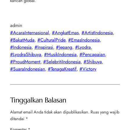
kancah global.
admin
#AcaraInternasional
, 
#AngkatEmas
, 
#ArtistIndonesia
, 
#BakatMuda
, 
#CulturalPride
, 
#EmasIndonesia
, 
#Indonesia
, 
#Inspirasi
, 
#Jepang
, 
#Lyodra
, 
#LyodraShibuya
, 
#MusikIndonesia
, 
#Pencapaian
, 
#ProudMoment
, 
#SelebritiIndonesia
, 
#Shibuya
, 
#SuaraIndonesian
, 
#TenagaKreatif
, 
#Victory
Tinggalkan Balasan
Alamat email Anda tidak akan dipublikasikan.
Ruas yang wajib
ditandai
*
Komentar
*