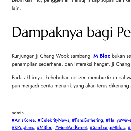
Lebih dari itu, penggemar memuji sikap sopan dan k
lain.
Dampaknya bagi P
Kunjungan Ji Chang Wook sambangi
M Bloc
bukan se
penampilan sederhana, dan interaksi hangat, Ji Chan
Pada akhirnya, kehebohan netizen membuktikan bahwa
pun menjadi cerita menarik yang akan terus dikenan
admin
#ArtisKorea
, 
#CelebrityNews
, 
#FansGathering
, 
#HallyuWav
#KPopFans
, 
#MBloc
, 
#MeetAndGreet
, 
#SambangiMBloc
, 
#