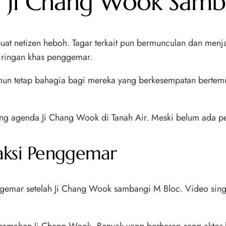
i Ji Chang Wook Samb
t netizen heboh. Tagar terkait pun bermunculan dan menjadi
 ringan khas penggemar.
namun tetap bahagia bagi mereka yang berkesempatan berte
ntang agenda Ji Chang Wook di Tanah Air. Meski belum ada pe
aksi Penggemar
gemar setelah Ji Chang Wook sambangi M Bloc. Video singk