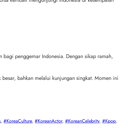
bisa kembali mengunjungi Indonesia di kesempatan
n bagi penggemar Indonesia. Dengan sikap ramah,
besar, bahkan melalui kunjungan singkat. Momen ini
s
, 
#KoreaCulture
, 
#KoreanActor
, 
#KoreanCelebrity
, 
#Kpop
, 