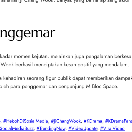
eramahan Ji Chang Wook. Banyak yang berharap sang aktor 
enggemar
kadar momen kejutan, melainkan juga pengalaman berkesa
g Wook berhasil menciptakan kesan positif yang mendalam.
 kehadiran seorang figur publik dapat memberikan dampak 
g oleh para penggemar dan pengunjung M Bloc Space.
e
, 
#HebohDiSosialMedia
, 
#JiChangWook
, 
#KDrama
, 
#KDramaFan
SocialMediaBuzz
, 
#TrendingNow
, 
#VideoUpdate
, 
#ViralVideo