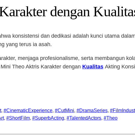
Karakter dengan Kualita
hwa konsistensi dan dedikasi adalah kunci utama dala
ng yang terus ia asah.
rakter, menjaga profesionalisme, serta membangun kol
ut Mini Theo Aktris Karakter dengan
Kualitas
Akting Konsi
t
, 
#CinematicExperience
, 
#CutMini
, 
#DramaSeries
, 
#FilmIndust
rt
, 
#ShortFilm
, 
#SuperbActing
, 
#TalentedActors
, 
#Theo