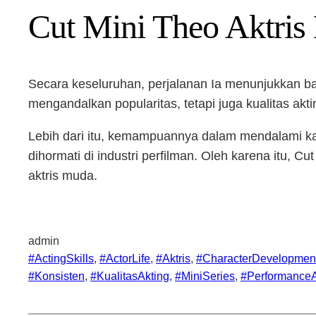
Cut Mini Theo Aktris 
Secara keseluruhan, perjalanan Ia menunjukkan ba
mengandalkan popularitas, tetapi juga kualitas akti
Lebih dari itu, kemampuannya dalam mendalami ka
dihormati di industri perfilman. Oleh karena itu, C
aktris muda.
admin
#ActingSkills
, 
#ActorLife
, 
#Aktris
, 
#CharacterDevelopmen
#Konsisten
, 
#KualitasAkting
, 
#MiniSeries
, 
#PerformanceA