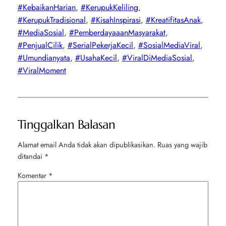
#KebaikanHarian
, 
#KerupukKeliling
, 
#KerupukTradisional
, 
#KisahInspirasi
, 
#KreatifitasAnak
, 
#MediaSosial
, 
#PemberdayaaanMasyarakat
, 
#PenjualCilik
, 
#SerialPekerjaKecil
, 
#SosialMediaViral
, 
#Umundianyata
, 
#UsahaKecil
, 
#ViralDiMediaSosial
, 
#ViralMoment
Tinggalkan Balasan
Alamat email Anda tidak akan dipublikasikan.
Ruas yang wajib
ditandai
*
Komentar
*