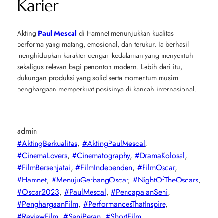
Karier
Akting
Paul Mescal
di
Hamnet
menunjukkan kualitas
performa yang matang, emosional, dan terukur. Ia berhasil
menghidupkan karakter dengan kedalaman yang menyentuh
sekaligus relevan bagi penonton modern. Lebih dari itu,
dukungan produksi yang solid serta momentum musim
penghargaan memperkuat posisinya di kancah internasional.
admin
#AktingBerkualitas
, 
#AktingPaulMescal
, 
#CinemaLovers
, 
#Cinematography
, 
#DramaKolosal
, 
#FilmBersenjatai
, 
#FilmIndependen
, 
#FilmOscar
, 
#Hamnet
, 
#MenujuGerbangOscar
, 
#NightOfTheOscars
, 
#Oscar2023
, 
#PaulMescal
, 
#PencapaianSeni
, 
#PenghargaanFilm
, 
#PerformancesThatInspire
, 
#ReviewFilm
, 
#SeniPeran
, 
#ShortFilm
, 