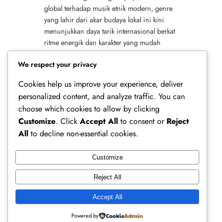
global terhadap musik etnik modern, genre
yang lahir dari akar budaya lokal ini kini
menunjukkan daya tarik internasional berkat
ritme energik dan karakter yang mudah
diterima. Tidak hanya itu, eksposur digital
We respect your privacy
yang semakin luas membuat perlahan…
Cookies help us improve your experience, deliver
personalized content, and analyze traffic. You can
choose which cookies to allow by clicking
Customize
. Click
Accept All
to consent or
Reject
All
to decline non-essential cookies.
Customize
Ferry Doedens | Public Figure, Actor & Creative
Reject All
Profile
Accept All
Instagram
Facebook
X
Powered by