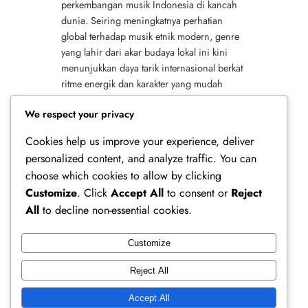
perkembangan musik Indonesia di kancah
dunia. Seiring meningkatnya perhatian
global terhadap musik etnik modern, genre
yang lahir dari akar budaya lokal ini kini
menunjukkan daya tarik internasional berkat
ritme energik dan karakter yang mudah
diterima. Tidak hanya itu, eksposur digital
We respect your privacy
yang semakin luas membuat perlahan…
Cookies help us improve your experience, deliver
personalized content, and analyze traffic. You can
choose which cookies to allow by clicking
Customize
. Click
Accept All
to consent or
Reject
All
to decline non-essential cookies.
Customize
Ferry Doedens | Public Figure, Actor & Creative
Reject All
Profile
Accept All