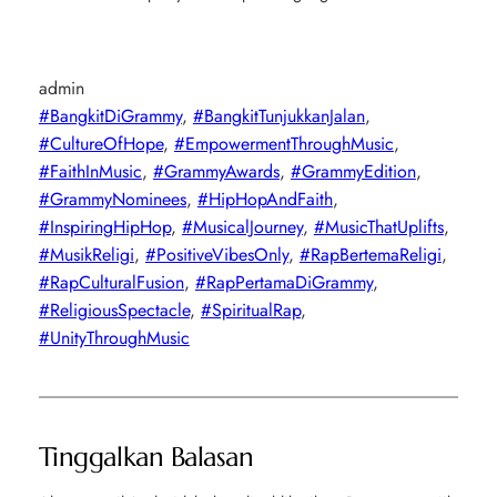
admin
#BangkitDiGrammy
, 
#BangkitTunjukkanJalan
, 
#CultureOfHope
, 
#EmpowermentThroughMusic
, 
#FaithInMusic
, 
#GrammyAwards
, 
#GrammyEdition
, 
#GrammyNominees
, 
#HipHopAndFaith
, 
#InspiringHipHop
, 
#MusicalJourney
, 
#MusicThatUplifts
, 
#MusikReligi
, 
#PositiveVibesOnly
, 
#RapBertemaReligi
, 
#RapCulturalFusion
, 
#RapPertamaDiGrammy
, 
#ReligiousSpectacle
, 
#SpiritualRap
, 
#UnityThroughMusic
Tinggalkan Balasan