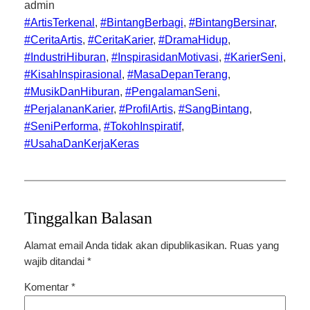
admin
#ArtisTerkenal
, 
#BintangBerbagi
, 
#BintangBersinar
, 
#CeritaArtis
, 
#CeritaKarier
, 
#DramaHidup
, 
#IndustriHiburan
, 
#InspirasidanMotivasi
, 
#KarierSeni
, 
#KisahInspirasional
, 
#MasaDepanTerang
, 
#MusikDanHiburan
, 
#PengalamanSeni
, 
#PerjalananKarier
, 
#ProfilArtis
, 
#SangBintang
, 
#SeniPerforma
, 
#TokohInspiratif
, 
#UsahaDanKerjaKeras
Tinggalkan Balasan
Alamat email Anda tidak akan dipublikasikan.
Ruas yang
wajib ditandai
*
Komentar
*