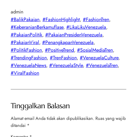
admin
#BalikPakaian
, 
#FashionHighlight
, 
#FashionTren
, 
#KeberanianBerkamuflase
, 
#LikaLikuVenezuela
, 
#PakaianPolitik
, 
#PakaianPresidenVenezuela
, 
#PakaianViral
, 
#PenangkapanVenezuela
, 
#PolitikFashion
, 
#PositiveTrend
, 
#SosialMediaTren
, 
#TrendingFashion
, 
#TrenFashion
, 
#VenezuelaCulture
, 
#VenezuelaNews
, 
#VenezuelaStyle
, 
#VenezuelaTren
, 
#ViralFashion
Tinggalkan Balasan
Alamat email Anda tidak akan dipublikasikan.
Ruas yang wajib
ditandai
*
Komentar
*