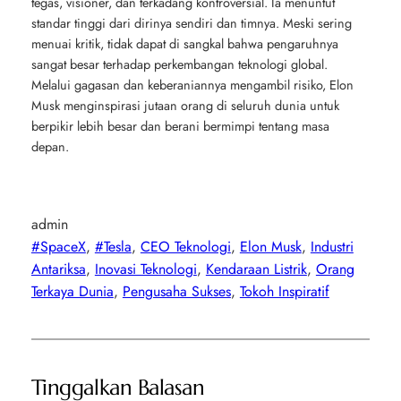
tegas, visioner, dan terkadang kontroversial. Ia menuntut
standar tinggi dari dirinya sendiri dan timnya. Meski sering
menuai kritik, tidak dapat di sangkal bahwa pengaruhnya
sangat besar terhadap perkembangan teknologi global.
Melalui gagasan dan keberaniannya mengambil risiko, Elon
Musk menginspirasi jutaan orang di seluruh dunia untuk
berpikir lebih besar dan berani bermimpi tentang masa
depan.
admin
#SpaceX
, 
#Tesla
, 
CEO Teknologi
, 
Elon Musk
, 
Industri
Antariksa
, 
Inovasi Teknologi
, 
Kendaraan Listrik
, 
Orang
Terkaya Dunia
, 
Pengusaha Sukses
, 
Tokoh Inspiratif
Tinggalkan Balasan