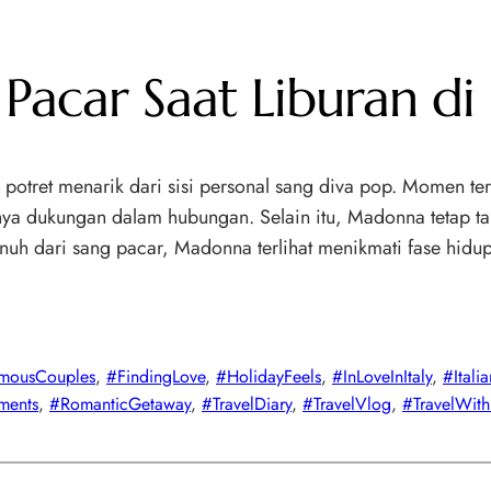
car Saat Liburan di I
adi potret menarik dari sisi personal sang diva pop. Momen t
ya dukungan dalam hubungan. Selain itu, Madonna tetap tam
nuh dari sang pacar, Madonna terlihat menikmati fase hid
mousCouples
, 
#FindingLove
, 
#HolidayFeels
, 
#InLoveInItaly
, 
#Ital
ments
, 
#RomanticGetaway
, 
#TravelDiary
, 
#TravelVlog
, 
#TravelWith