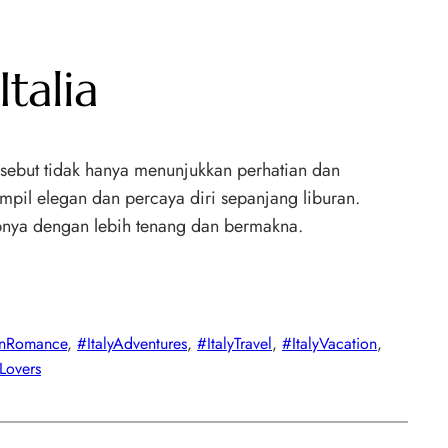
talia
ersebut tidak hanya menunjukkan perhatian dan
pil elegan dan percaya diri sepanjang liburan.
upnya dengan lebih tenang dan bermakna.
ianRomance
, 
#ItalyAdventures
, 
#ItalyTravel
, 
#ItalyVacation
, 
Lovers