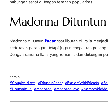
hubungan sehat di tengah tekanan popularitas.
Madonna Dituntun Pa
Madonna di tuntun
Pacar
saat liburan di Italia menj
kedekatan pasangan, tetapi juga menegaskan pentingn
Dengan suasana Italia yang romantis dan dukungan pe
admin
#CouplesInLove
, 
#DituntunPacar
, 
#ExploreWithFriends
, 
#Fa
#LiburanItalia
, 
#Madonna
, 
#MadonnaLove
, 
#MemorableMo