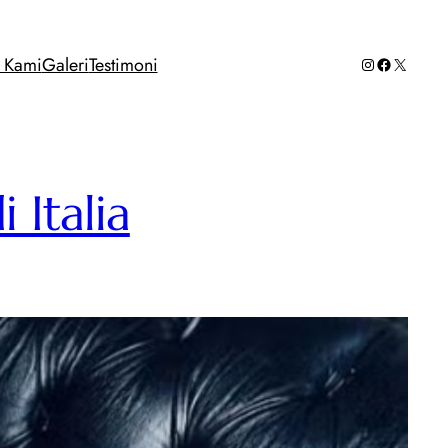
Instagram
Facebook
X
g Kami
Galeri
Testimoni
 Italia