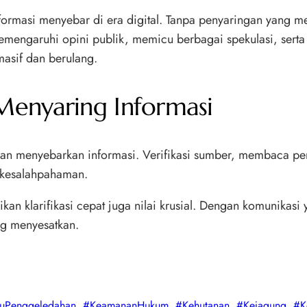
nformasi menyebar di era digital. Tanpa penyaringan yang 
emengaruhi opini publik, memicu berbagai spekulasi, sert
masif dan berulang.
Menyaring Informasi
an menyebarkan informasi. Verifikasi sumber, membaca pern
 kesalahpahaman.
an klarifikasi cepat juga nilai krusial. Dengan komunikasi 
ng menyesatkan.
suPenggeledahan
, 
#KeamananHukum
, 
#Kehutanan
, 
#Kejagung
, 
#K