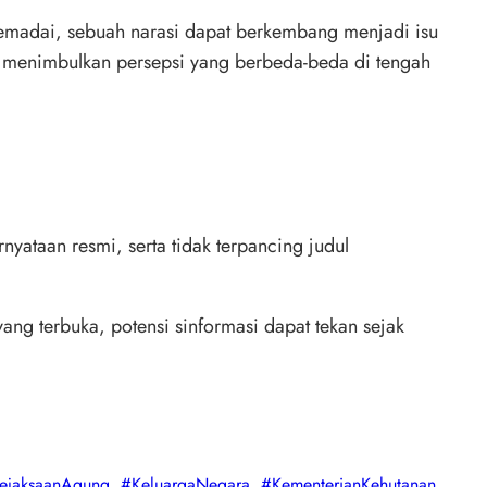
memadai, sebuah narasi dapat berkembang menjadi isu
a menimbulkan persepsi yang berbeda-beda di tengah
yataan resmi, serta tidak terpancing judul
yang terbuka, potensi sinformasi dapat tekan sejak
ejaksaanAgung
, 
#KeluargaNegara
, 
#KementerianKehutanan
, 