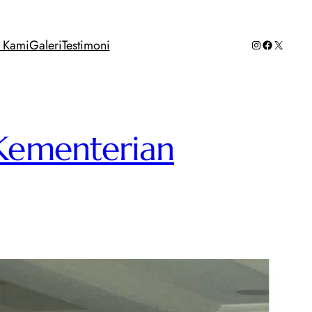
Instagram
Facebook
X
g Kami
Galeri
Testimoni
Kementerian