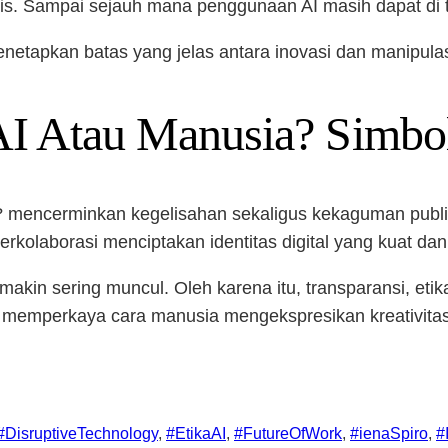
n etis. Sampai sejauh mana penggunaan AI masih dapat d
enetapkan batas yang jelas antara inovasi dan manipulas
AI Atau Manusia? Simbol
 mencerminkan kegelisahan sekaligus kekaguman publik
kolaborasi menciptakan identitas digital yang kuat dan
 sering muncul. Oleh karena itu, transparansi, etika, d
 memperkaya cara manusia mengekspresikan kreativitas
#DisruptiveTechnology
, 
#EtikaAI
, 
#FutureOfWork
, 
#ienaSpiro
, 
#