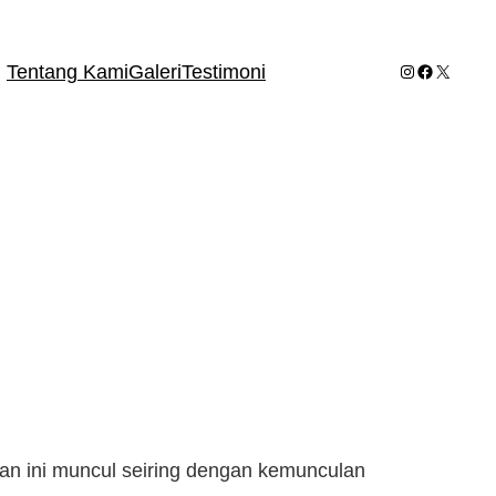
Instagram
Facebook
X
Tentang Kami
Galeri
Testimoni
an ini muncul seiring dengan kemunculan