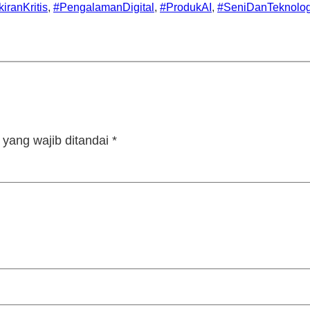
iranKritis
, 
#PengalamanDigital
, 
#ProdukAI
, 
#SeniDanTeknolog
yang wajib ditandai
*