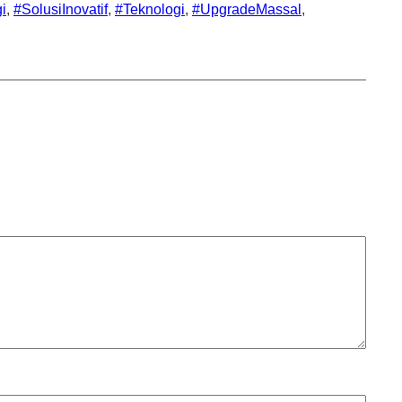
i
, 
#SolusiInovatif
, 
#Teknologi
, 
#UpgradeMassal
, 