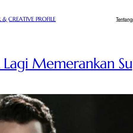
Tentan
 & CREATIVE PROFILE
ak Lagi Memerankan S