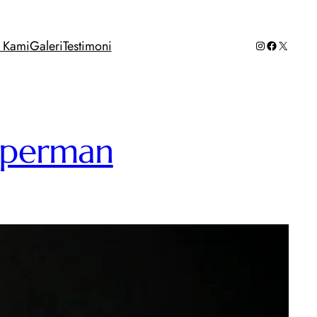
Instagram
Facebook
X
g Kami
Galeri
Testimoni
uperman