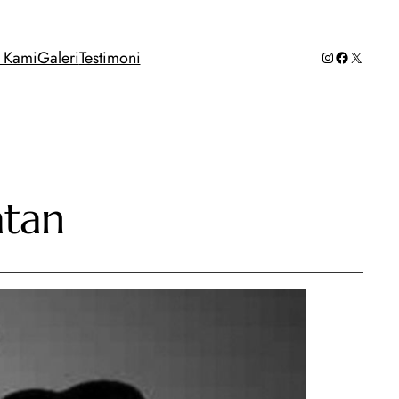
Instagram
Facebook
X
g Kami
Galeri
Testimoni
atan