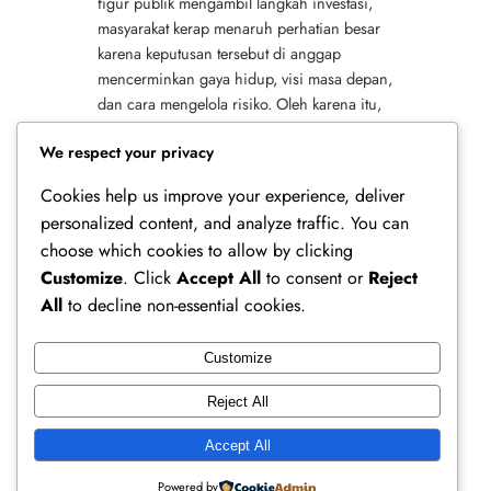
figur publik mengambil langkah investasi,
masyarakat kerap menaruh perhatian besar
karena keputusan tersebut di anggap
mencerminkan gaya hidup, visi masa depan,
dan cara mengelola risiko. Oleh karena itu,
topik ini selalu relevan dan menarik untuk
We respect your privacy
di…
Cookies help us improve your experience, deliver
personalized content, and analyze traffic. You can
choose which cookies to allow by clicking
Customize
. Click
Accept All
to consent or
Reject
All
to decline non-essential cookies.
Customize
Ferry Doedens | Public Figure, Actor & Creative
Reject All
Profile
Accept All
Instagram
Facebook
X
Powered by