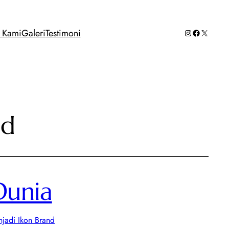
Instagram
Facebook
X
g Kami
Galeri
Testimoni
nd
Dunia
njadi Ikon Brand