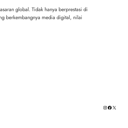
saran global. Tidak hanya berprestasi di
ng berkembangnya media digital, nilai
…
Instagram
Facebook
X