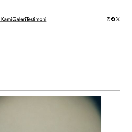
Instagram
Facebook
X
g Kami
Galeri
Testimoni