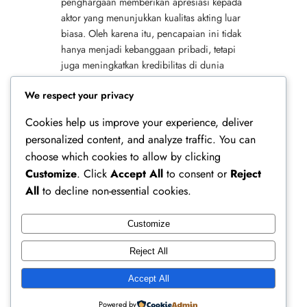
penghargaan memberikan apresiasi kepada
aktor yang menunjukkan kualitas akting luar
biasa. Oleh karena itu, pencapaian ini tidak
hanya menjadi kebanggaan pribadi, tetapi
juga meningkatkan kredibilitas di dunia
hiburan. Selain itu, sosok seperti Leonardo
We respect your privacy
DiCaprio menjadi contoh…
Cookies help us improve your experience, deliver
personalized content, and analyze traffic. You can
choose which cookies to allow by clicking
Customize
. Click
Accept All
to consent or
Reject
All
to decline non-essential cookies.
Customize
Ferry Doedens | Public Figure, Actor & Creative
Reject All
Profile
Accept All
Instagram
Facebook
X
Powered by