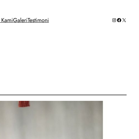
Instagram
Facebook
X
g Kami
Galeri
Testimoni