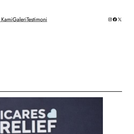
Instagram
Facebook
X
g Kami
Galeri
Testimoni