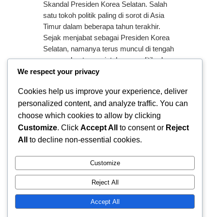
Skandal Presiden Korea Selatan. Salah
satu tokoh politik paling di sorot di Asia
Timur dalam beberapa tahun terakhir.
Sejak menjabat sebagai Presiden Korea
Selatan, namanya terus muncul di tengah
pusaran kontroversi, tekanan politik, dan
skandal yang memicu perdebatan publik.
We respect your privacy
Di satu sisi, ia di kenal sebagai mantan
Cookies help us improve your experience, deliver
jaksa yang…
personalized content, and analyze traffic. You can
choose which cookies to allow by clicking
Customize
. Click
Accept All
to consent or
Reject
All
to decline non-essential cookies.
Customize
Reject All
Ferry Doedens | Public Figure, Actor & Creative Profile
Accept All
Instagram
Facebook
X