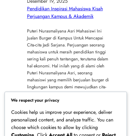
Desember 19, 2025
Pendidikan Inspirasi Mahasiswa Kisah
Perjuangan Kampus & Akademik
Puteri Nurasmaliyana Asri Mahasiswi Ini
Jualan Burger di Kampus Untuk Mencapai
Cita-cita Jadi Sarjana. Perjuangan seorang
mahasiswa untuk meraih pendidikan tinggi
sering kali penuh tantangan, terutama dalam
hal ekonomi. Hal inilah yang di alami oleh
Puteri Nurasmaliyana Asri, seorang
mahasiswi yang memilih berjualan burger di
lingkungan kampus demi mewujudkan cita-
citanya menjadi seorang sarjana. Kisahnya
We respect your privacy
menjadi…
Cookies help us improve your experience, deliver
personalized content, and analyze traffic. You can
choose which cookies to allow by clicking
Customize
. Click
Accept All
to consent or
Reject