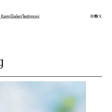
Instagram
Facebook
X
g Kami
Galeri
Testimoni
g