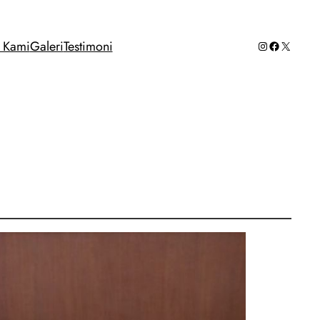
Instagram
Facebook
X
g Kami
Galeri
Testimoni