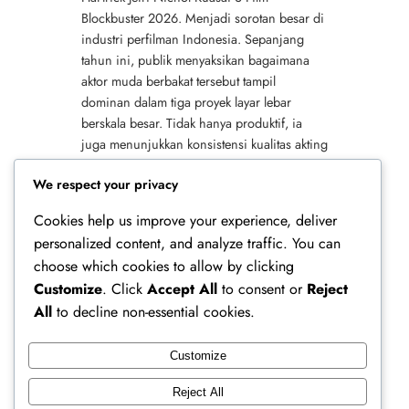
Blockbuster 2026. Menjadi sorotan besar di
industri perfilman Indonesia. Sepanjang
tahun ini, publik menyaksikan bagaimana
aktor muda berbakat tersebut tampil
dominan dalam tiga proyek layar lebar
berskala besar. Tidak hanya produktif, ia
juga menunjukkan konsistensi kualitas akting
yang semakin matang. Karena itu, namanya
We respect your privacy
semakin kokoh di jajaran aktor papan…
Cookies help us improve your experience, deliver
personalized content, and analyze traffic. You can
choose which cookies to allow by clicking
Customize
. Click
Accept All
to consent or
Reject
All
to decline non-essential cookies.
Customize
Ferry Doedens | Public Figure, Actor & Creative
Reject All