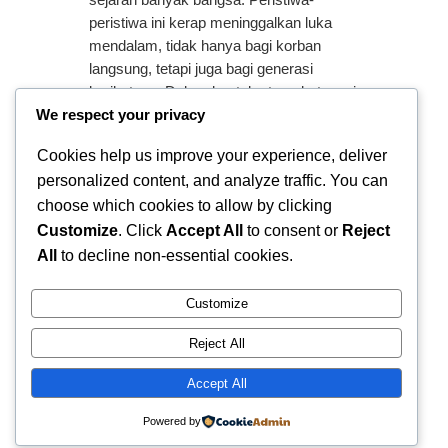
sejarah banyak bangsa. Peristiwa-
peristiwa ini kerap meninggalkan luka
mendalam, tidak hanya bagi korban
langsung, tetapi juga bagi generasi
berikutnya. Dalam konteks tersebut, seni
We respect your privacy
dan arsip hadir sebagai medium penting
untuk menjaga ingatan kolektif agar tidak
Cookies help us improve your experience, deliver
terkikis oleh waktu maupun…
personalized content, and analyze traffic. You can
choose which cookies to allow by clicking
Customize
. Click
Accept All
to consent or
Reject
All
to decline non-essential cookies.
Customize
Reject All
Ferry Doedens | Public Figure, Actor & Creative Profile
Accept All
Instagram
Facebook
X
Powered by