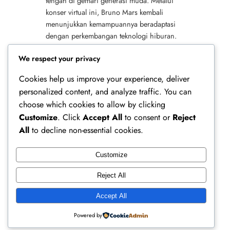
tengah di gemari generasi muda. Melalui
konser virtual ini, Bruno Mars kembali
menunjukkan kemampuannya beradaptasi
dengan perkembangan teknologi hiburan.
Selain itu, Bruno Mars gelar konser virtual
We respect your privacy
Roblox di…
Cookies help us improve your experience, deliver
personalized content, and analyze traffic. You can
choose which cookies to allow by clicking
Customize
. Click
Accept All
to consent or
Reject
All
to decline non-essential cookies.
Customize
Ferry Doedens | Public Figure, Actor & Creative
Reject All
Profile
Accept All
Instagram
Facebook
X
Powered by