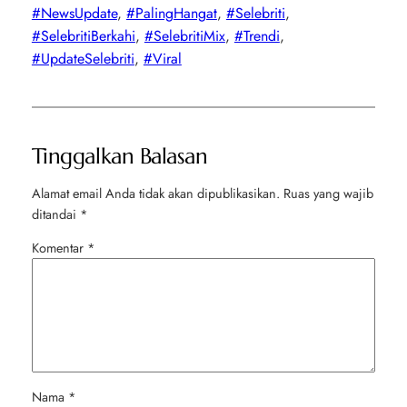
#NewsUpdate
, 
#PalingHangat
, 
#Selebriti
, 
#SelebritiBerkahi
, 
#SelebritiMix
, 
#Trendi
, 
#UpdateSelebriti
, 
#Viral
Tinggalkan Balasan
Alamat email Anda tidak akan dipublikasikan.
Ruas yang wajib
ditandai
*
Komentar
*
Nama
*