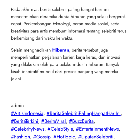
Pada akhirnya, berita selebriti paling hangat hari ini
mencerminkan dinamika dunia hiburan yang selalu bergerak
cepat. Perkembangan teknologi, peran media sosial, serta
kreativitas para artis membuat informasi tentang selebriti terus
berkembang dari waktu ke waktu.
Selain menghadirkan
Hiburan
, berita tersebut juga
memperlihatkan perjalanan karier, kerja keras, dan inovasi
yang dilakukan oleh para pelaku industri hiburan. Banyak
kisah inspiratif muncul dari proses panjang yang mereka
jalani.
admin
#ArtisIndonesia
, 
#BeritaSelebritiPalingHangatHariIni
, 
#BeritaTerkini
, 
#BeritaViral
, 
#BuzzBerita
, 
#CelebrityNews
, 
#CelebStyle
, 
#EntertainmentNews
, 
#Fashion
, 
#Gossip
, 
#HotTopic
, 
#LiputanSelebriti
, 