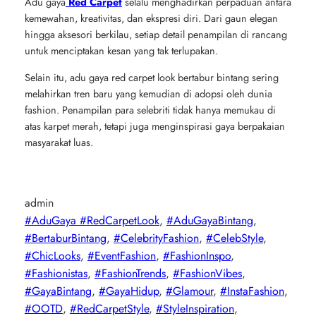
Adu gaya
Red Carpet
selalu menghadirkan perpaduan antara
kemewahan, kreativitas, dan ekspresi diri. Dari gaun elegan
hingga aksesori berkilau, setiap detail penampilan di rancang
untuk menciptakan kesan yang tak terlupakan.
Selain itu, adu gaya red carpet look bertabur bintang sering
melahirkan tren baru yang kemudian di adopsi oleh dunia
fashion. Penampilan para selebriti tidak hanya memukau di
atas karpet merah, tetapi juga menginspirasi gaya berpakaian
masyarakat luas.
admin
#AduGaya #RedCarpetLook
, 
#AduGayaBintang
, 
#BertaburBintang
, 
#CelebrityFashion
, 
#CelebStyle
, 
#ChicLooks
, 
#EventFashion
, 
#FashionInspo
, 
#Fashionistas
, 
#FashionTrends
, 
#FashionVibes
, 
#GayaBintang
, 
#GayaHidup
, 
#Glamour
, 
#InstaFashion
, 
#OOTD
, 
#RedCarpetStyle
, 
#StyleInspiration
, 