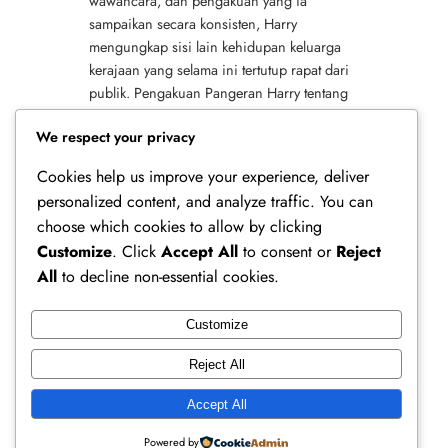
wawancara, dan pengakuan yang ia
sampaikan secara konsisten, Harry
mengungkap sisi lain kehidupan keluarga
kerajaan yang selama ini tertutup rapat dari
publik. Pengakuan Pangeran Harry tentang
Tekanan Kerajaan Inggris Pengakuan
We respect your privacy
Pangeran…
Cookies help us improve your experience, deliver
personalized content, and analyze traffic. You can
choose which cookies to allow by clicking
Customize
. Click
Accept All
to consent or
Reject
All
to decline non-essential cookies.
Customize
Ferry Doedens | Public Figure, Actor & Creative
Reject All
Profile
Accept All
Instagram
Facebook
X
Powered by