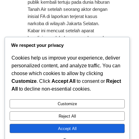
publik kembali tertuju pada dunia hiburan
Tanah Air setelah seorang aktor dengan
inisial FA di laporkan terjerat kasus
narkoba di wilayah Jakarta Selatan.
Kabar ini mencuat setelah aparat
kepolisian melakukan penangkapan dan
mengamankan sejumlah barang bukti
We respect your privacy
yang di duga berkaitan dengan
Cookies help us improve your experience, deliver
penyalahgunaan narkotika. Meski…
personalized content, and analyze traffic. You can
choose which cookies to allow by clicking
Customize
. Click
Accept All
to consent or
Reject
All
to decline non-essential cookies.
Customize
Reject All
Ferry Doedens | Public Figure, Actor & Creative Profile
Accept All
Instagram
Facebook
X