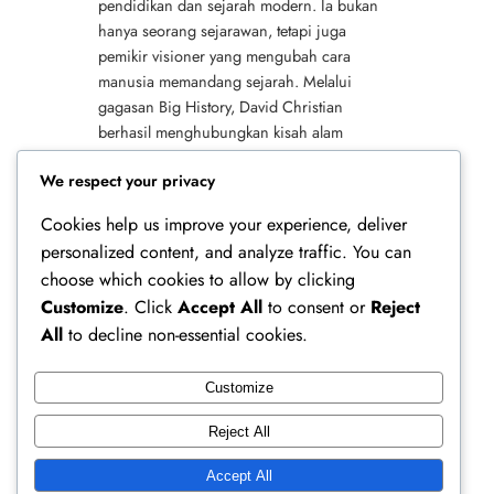
pendidikan dan sejarah modern. Ia bukan
hanya seorang sejarawan, tetapi juga
pemikir visioner yang mengubah cara
manusia memandang sejarah. Melalui
gagasan Big History, David Christian
berhasil menghubungkan kisah alam
semesta, bumi, kehidupan, hingga
We respect your privacy
peradaban manusia dalam satu narasi…
Cookies help us improve your experience, deliver
personalized content, and analyze traffic. You can
choose which cookies to allow by clicking
Customize
. Click
Accept All
to consent or
Reject
All
to decline non-essential cookies.
Customize
Ferry Doedens | Public Figure, Actor & Creative
Reject All
Profile
Accept All