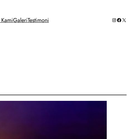
Instagram
Facebook
X
g Kami
Galeri
Testimoni