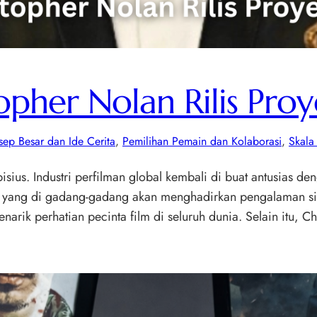
opher Nolan Rilis Pro
sep Besar dan Ide Cerita
, 
Pemilihan Pemain dan Kolaborasi
, 
Skala
sius. Industri perfilman global kembali di buat antusias de
sius yang di gadang-gadang akan menghadirkan pengalaman s
arik perhatian pecinta film di seluruh dunia. Selain itu, C