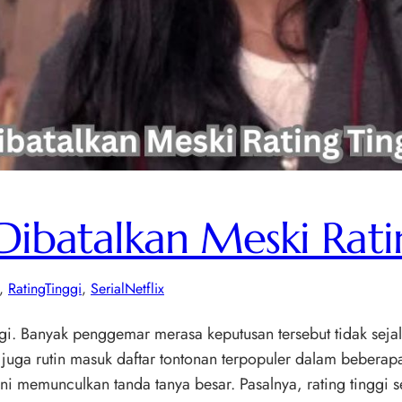
i Dibatalkan Meski Rat
, 
RatingTinggi
, 
SerialNetflix
nggi. Banyak penggemar merasa keputusan tersebut tidak sejal
ini juga rutin masuk daftar tontonan terpopuler dalam bebe
ini memunculkan tanda tanya besar. Pasalnya, rating tinggi 