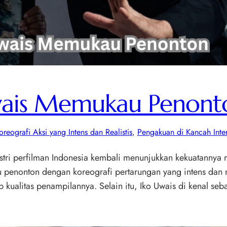
Uwais Memukau Penont
oreografi Aksi yang Intens dan Realistis
, 
Pengakuan di Kancah Inte
tri perfilman Indonesia kembali menunjukkan kekuatannya 
penonton dengan koreografi pertarungan yang intens dan re
p kualitas penampilannya. Selain itu, Iko Uwais di kenal se