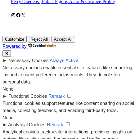
Ferry Doedens | Public Figure, Actor & Creative Profile
Instagram
Facebook
X
Customize
Reject All
Accept All
Powered by
✖
►
Necessary Cookies
Always Active
Necessary cookies enable essential site features like secure log-
ins and consent preference adjustments. They do not store
personal data.
None
►
Functional Cookies
Remark
Functional cookies support features like content sharing on social
media, collecting feedback, and enabling third-party tools.
None
►
Analytical Cookies
Remark
Analytical cookies track visitor interactions, providing insights on
metrics like visitor count, bounce rate, and traffic sources.