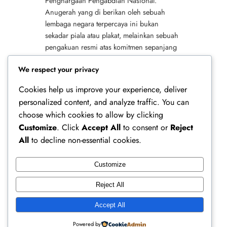
Penghargaan Pengabdian Nasional.
Anugerah yang di berikan oleh sebuah
lembaga negara terpercaya ini bukan
sekadar piala atau plakat, melainkan sebuah
pengakuan resmi atas komitmen sepanjang
hayatnya dalam membangun negeri melalui
We respect your privacy
jalur sosial, pendidikan,…
Cookies help us improve your experience, deliver
personalized content, and analyze traffic. You can
choose which cookies to allow by clicking
Customize
. Click
Accept All
to consent or
Reject
All
to decline non-essential cookies.
Customize
Ferry Doedens | Public Figure, Actor & Creative
Reject All
Profile
Accept All
Instagram
Facebook
X
Powered by