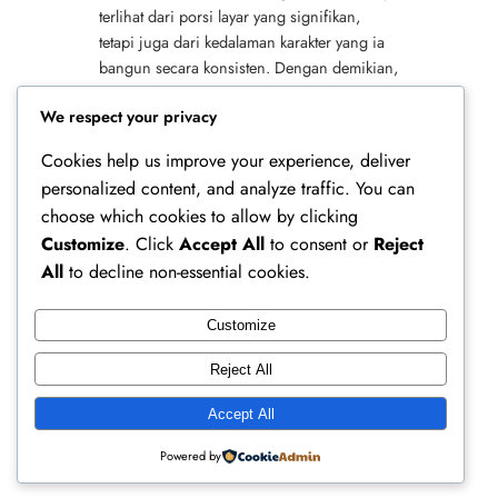
terlihat dari porsi layar yang signifikan,
tetapi juga dari kedalaman karakter yang ia
bangun secara konsisten. Dengan demikian,
film ini semakin mempertegas posisinya
We respect your privacy
sebagai aktor papan…
Cookies help us improve your experience, deliver
personalized content, and analyze traffic. You can
choose which cookies to allow by clicking
Customize
. Click
Accept All
to consent or
Reject
All
to decline non-essential cookies.
Customize
Ferry Doedens | Public Figure, Actor & Creative
Reject All
Profile
Accept All
Instagram
Facebook
X
Powered by