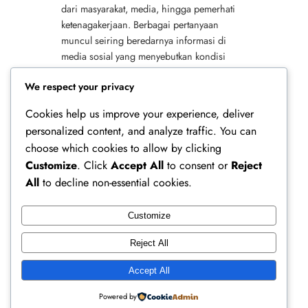
dari masyarakat, media, hingga pemerhati
ketenagakerjaan. Berbagai pertanyaan
muncul seiring beredarnya informasi di
media sosial yang menyebutkan kondisi
kerja dan kronologi kejadian. Kronologi
We respect your privacy
Awal…
Cookies help us improve your experience, deliver
personalized content, and analyze traffic. You can
choose which cookies to allow by clicking
Customize
. Click
Accept All
to consent or
Reject
All
to decline non-essential cookies.
Customize
Ferry Doedens | Public Figure, Actor & Creative
Reject All
Profile
Accept All
Instagram
Facebook
X
Powered by