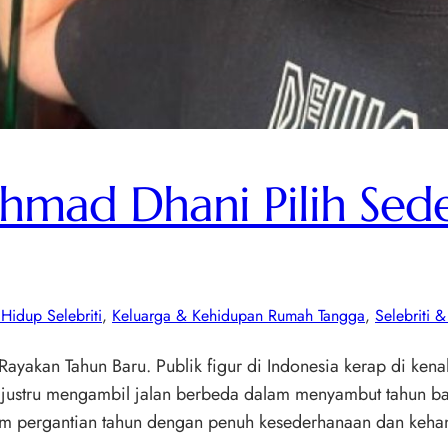
Ahmad Dhani Pilih Se
Hidup Selebriti
, 
Keluarga & Kehidupan Rumah Tangga
, 
Selebriti 
Rayakan Tahun Baru. Publik figur di Indonesia kerap di k
stru mengambil jalan berbeda dalam menyambut tahun baru.
am pergantian tahun dengan penuh kesederhanaan dan keha