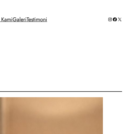
Instagram
Facebook
X
g Kami
Galeri
Testimoni