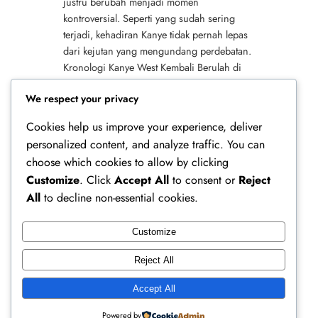
justru berubah menjadi momen
kontroversial. Seperti yang sudah sering
terjadi, kehadiran Kanye tidak pernah lepas
dari kejutan yang mengundang perdebatan.
Kronologi Kanye West Kembali Berulah di
Depan Publik Peristiwa Kanye West kembali
We respect your privacy
berulah di…
Cookies help us improve your experience, deliver
personalized content, and analyze traffic. You can
choose which cookies to allow by clicking
Customize
. Click
Accept All
to consent or
Reject
All
to decline non-essential cookies.
Customize
Ferry Doedens | Public Figure, Actor & Creative
Reject All
Profile
Accept All
Instagram
Facebook
X
Powered by