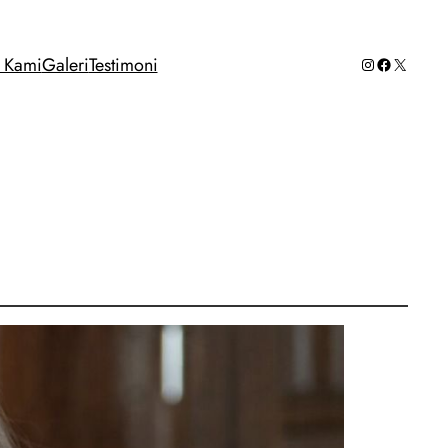
Instagram
Facebook
X
g Kami
Galeri
Testimoni