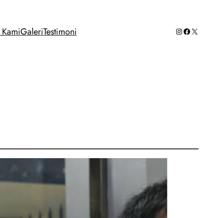
Instagram
Facebook
X
g Kami
Galeri
Testimoni