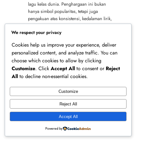
lagu kelas dunia. Penghargaan ini bukan
hanya simbol popularitas, tetapi juga
pengakuan atas konsistensi, kedalaman lirik,
dan kemampuan bercerita yang telah ia
We respect your privacy
bangun selama…
Cookies help us improve your experience, deliver
personalized content, and analyze traffic. You can
choose which cookies to allow by clicking
Customize
. Click
Accept All
to consent or
Reject
All
to decline non-essential cookies.
Customize
Ferry Doedens | Public Figure, Actor & Creative
Reject All
Profile
Accept All
Instagram
Facebook
X
Powered by